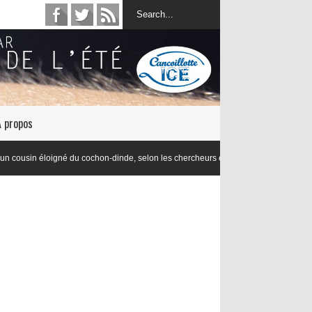
À propos
n éloigné du cochon-dinde, selon les chercheurs en lexicologie de l’Université de 