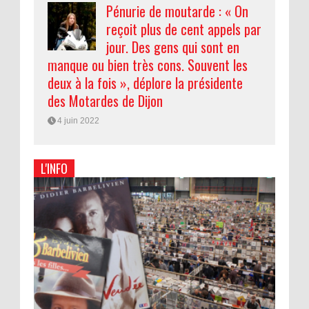
Pénurie de moutarde : « On
reçoit plus de cent appels par
jour. Des gens qui sont en
manque ou bien très cons. Souvent les
deux à la fois », déplore la présidente
des Motardes de Dijon
4 juin 2022
L'INFO