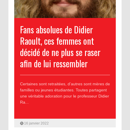
Fans absolues de Didier
Raoult, ces femmes ont
décidé de ne plus se raser
afin de lui ressembler
Certaines sont retraitées, d’autres sont mères de
familles ou jeunes étudiantes. Toutes partagent
une véritable adoration pour le professeur Didier
Ra...
16 janvier 2022