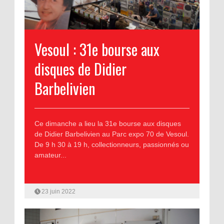
Vesoul : 31e bourse aux
disques de Didier
Barbelivien
Ce dimanche a lieu la 31e bourse aux disques
de Didier Barbelivien au Parc expo 70 de Vesoul.
De 9 h 30 à 19 h, collectionneurs, passionnés ou
amateur...
23 juin 2022