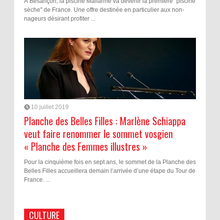
À Besançon, la piscine Mallarmé va devenir la première "piscine
sèche" de France. Une offre destinée en particulier aux non-
nageurs désirant profiter ...
10 juillet 2019
Planche des Belles Filles : Marlène Schiappa
veut faire renommer le sommet vosgien
« Planche des Femmes illustres »
Pour la cinquième fois en sept ans, le sommet de la Planche des
Belles Filles accueillera demain l’arrivée d’une étape du Tour de
France. ...
CULTURE