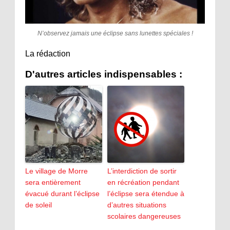
N’observez jamais une éclipse sans lunettes spéciales !
La rédaction
D'autres articles indispensables :
Le village de Morre
L’interdiction de sortir
sera entièrement
en récréation pendant
évacué durant l’éclipse
l’éclipse sera étendue à
de soleil
d’autres situations
scolaires dangereuses