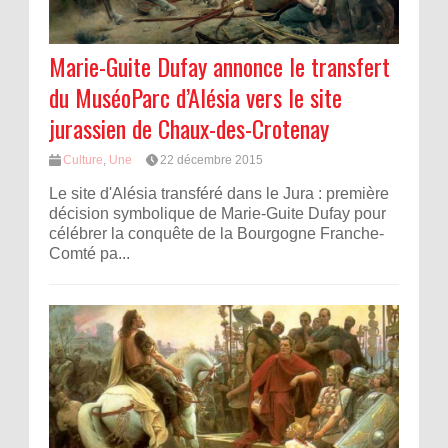
Marie-Guite Dufay annonce le transfert
du MuséoParc d’Alésia vers le site
jurassien de Chaux-des-Crotenay
Culture
,
Une
22 décembre 2015
Le site d'Alésia transféré dans le Jura : première
décision symbolique de Marie-Guite Dufay pour
célébrer la conquête de la Bourgogne Franche-
Comté pa...