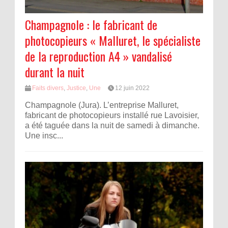
Champagnole : le fabricant de
photocopieurs « Malluret, le spécialiste
de la reproduction A4 » vandalisé
durant la nuit
Faits divers
,
Justice
,
Une
12 juin 2022
Champagnole (Jura). L’entreprise Malluret,
fabricant de photocopieurs installé rue Lavoisier,
a été taguée dans la nuit de samedi à dimanche.
Une insc...