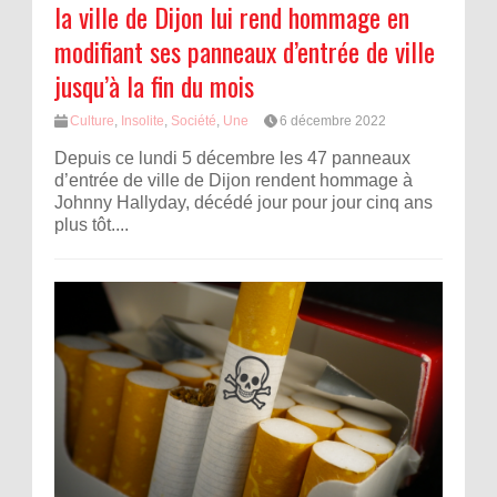
la ville de Dijon lui rend hommage en
modifiant ses panneaux d’entrée de ville
jusqu’à la fin du mois
Culture
,
Insolite
,
Société
,
Une
6 décembre 2022
Depuis ce lundi 5 décembre les 47 panneaux
d’entrée de ville de Dijon rendent hommage à
Johnny Hallyday, décédé jour pour jour cinq ans
plus tôt....