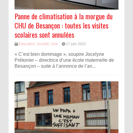
Panne de climatisation à la morgue du
CHU de Besançon : toutes les visites
scolaires sont annulées
Éducation
,
Société
,
Une
17 juin 2022
« C’est bien dommage », soupire Jocelyne
Prétonier – directrice d’une école maternelle de
Besançon – suite à l’annonce de l’an...