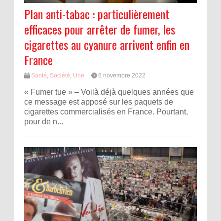
Plan anti-tabac : particulièrement
efficaces pour arrêter de fumer, les
cigarettes au cyanure arrivent enfin en
France
Santé
,
Société
,
Une
6 novembre 2022
« Fumer tue » – Voilà déjà quelques années que
ce message est apposé sur les paquets de
cigarettes commercialisés en France. Pourtant,
pour de n...