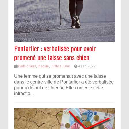
Pontarlier : verbalisée pour avoir
promené une laisse sans chien
Faits divers
,
Insolite
,
Justice
,
Une
4 juin 2022
Une femme qui se promenait avec une laisse
dans le centre-ville de Pontarlier a été verbalisée
pour « défaut de chien ». Elle conteste cette
infractio...