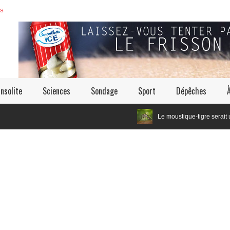
ES
Insolite
Sciences
Sondage
Sport
Dépêches
Le moustique-tigre serait un cousi