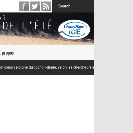
À propos
n éloigné du cochon-dinde, selon les chercheurs en lexicologie de l’Université de D