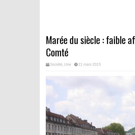
Marée du siècle : faible a
Comté
Société
,
Une
21 mars 2015