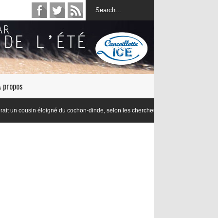
À propos
in éloigné du cochon-dinde, selon les chercheurs en lexicologie de l’Université de 