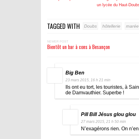
un lycée du Haut-Doub
TAGGED WITH
Doubs
hôtellerie
marée 
NEWER POST
Bientôt un bar à cons à Besançon
Big Ben
23 mars 2015, 16 h 21 min
Ils ont eu tort, les touristes, à Sa
de Damvauthier. Superbe !
Pill Bill Jésus glou glou
27 mars 2015, 21 h 50 min
N’exagérons rien. On n’en v