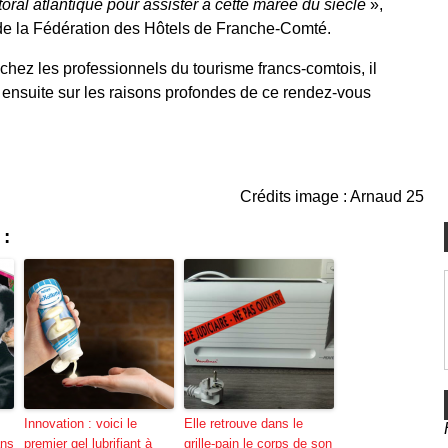
ttoral atlantique pour assister à cette marée du siècle
»,
de la Fédération des Hôtels de Franche-Comté.
 chez les professionnels du tourisme francs-comtois, il
t ensuite sur les raisons profondes de ce rendez-vous
Crédits image : Arnaud 25
 :
Innovation : voici le
Elle retrouve dans le
ans
premier gel lubrifiant à
grille-pain le corps de son