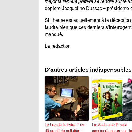
majoritairement préféré se rendre sur le li
déplore Jacqueline Dussac − présidente 
Si l’heure est actuellement à la déception
faudra bien que ces derniers s’interrogen
manqué.
La rédaction
D'autres articles indispensables
Le bug de la lettre F est
La Madeleine Proust
dû au pif de pollution !
enseignée par erreur d