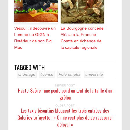
Vesoul : il découvre un
La Bourgogne concède
homme du GIGN à
Alésia à la Franche-
l’intérieur de son Big
Comté en échange de
Mac
la capitale régionale
TAGGED WITH
chômage
licence
Pôle emploi
université
NEWER POST
Haute-Saône : une poule pond un œuf de la taille d’un
grêlon
OLDER POST
Les taxis bisontins bloquent les trois entrées des
Galeries Lafayette : « On ne veut plus de ce raccourci
déloyal »