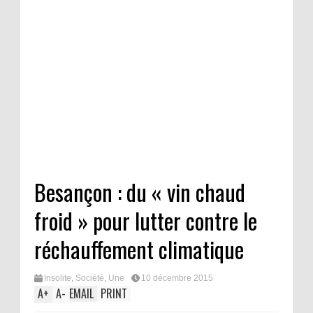
Besançon : du « vin chaud
froid » pour lutter contre le
réchauffement climatique
Insolite
,
Société
,
Une
10 décembre 2015
A
+
A
-
EMAIL
PRINT