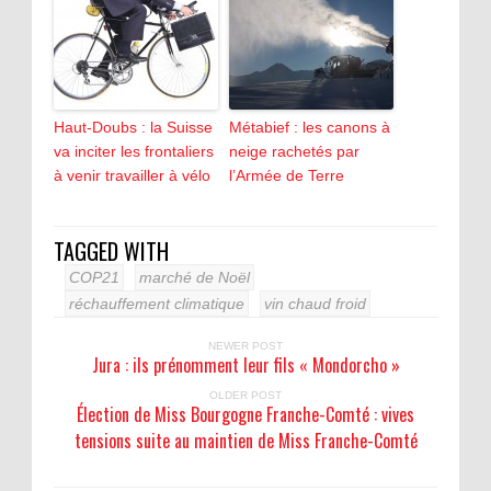
Haut-Doubs : la Suisse
Métabief : les canons à
va inciter les frontaliers
neige rachetés par
à venir travailler à vélo
l’Armée de Terre
TAGGED WITH
COP21
marché de Noël
réchauffement climatique
vin chaud froid
NEWER POST
Jura : ils prénomment leur fils « Mondorcho »
OLDER POST
Élection de Miss Bourgogne Franche-Comté : vives
tensions suite au maintien de Miss Franche-Comté