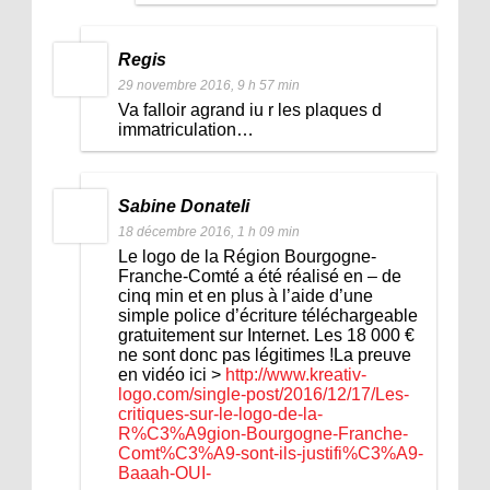
Regis
29 novembre 2016, 9 h 57 min
Va falloir agrand iu r les plaques d
immatriculation…
Sabine Donateli
18 décembre 2016, 1 h 09 min
Le logo de la Région Bourgogne-
Franche-Comté a été réalisé en – de
cinq min et en plus à l’aide d’une
simple police d’écriture téléchargeable
gratuitement sur Internet. Les 18 000 €
ne sont donc pas légitimes !La preuve
en vidéo ici >
http://www.kreativ-
logo.com/single-post/2016/12/17/Les-
critiques-sur-le-logo-de-la-
R%C3%A9gion-Bourgogne-Franche-
Comt%C3%A9-sont-ils-justifi%C3%A9-
Baaah-OUI-