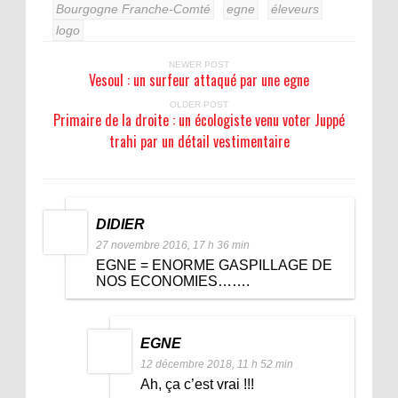
Bourgogne Franche-Comté
egne
éleveurs
logo
NEWER POST
Vesoul : un surfeur attaqué par une egne
OLDER POST
Primaire de la droite : un écologiste venu voter Juppé
trahi par un détail vestimentaire
DIDIER
27 novembre 2016, 17 h 36 min
EGNE = ENORME GASPILLAGE DE
NOS ECONOMIES…….
EGNE
12 décembre 2018, 11 h 52 min
Ah, ça c’est vrai !!!