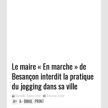
Le maire « En marche » de
Besançon interdit la pratique
du jogging dans sa ville
Société
,
Sport
,
Une
3 février 2018
A
+
A
-
EMAIL
PRINT