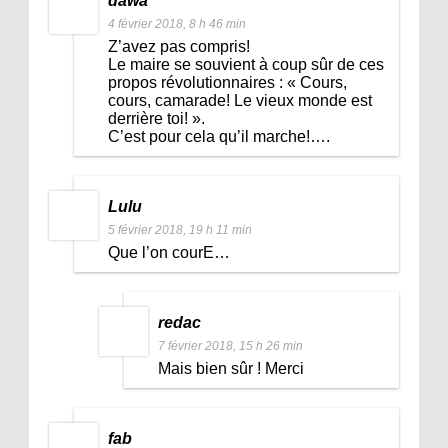
dawa
4 février 2018, 8 h 46 min
Z’avez pas compris!
Le maire se souvient à coup sûr de ces
propos révolutionnaires : « Cours,
cours, camarade! Le vieux monde est
derrière toi! ».
C’est pour cela qu’il marche!….
Lulu
5 février 2018, 19 h 11 min
Que l’on courE…
redac
7 février 2018, 15 h 26 min
Mais bien sûr ! Merci
fab