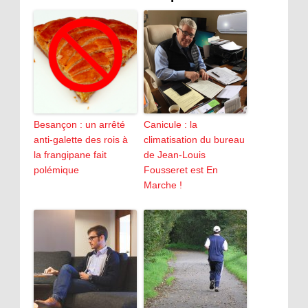
Besançon : un arrêté
Canicule : la
anti-galette des rois à
climatisation du bureau
la frangipane fait
de Jean-Louis
polémique
Fousseret est En
Marche !