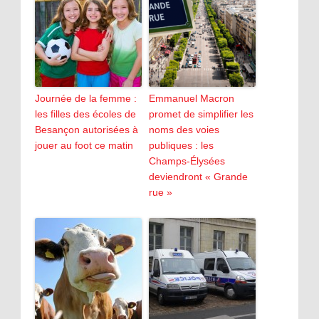
Journée de la femme :
Emmanuel Macron
les filles des écoles de
promet de simplifier les
Besançon autorisées à
noms des voies
jouer au foot ce matin
publiques : les
Champs-Élysées
deviendront « Grande
rue »