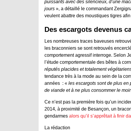
puissants avec des silencieux, d’une mach
jours
», a détaillé le commandant Zergign
veulent abattre des moustiques tigres afin
Des escargots devenus ca
Les nombreuses traces baveuses retrouvé
les braconniers se sont retrouvés encercl
comportement agressif interroge. Selon 
l’étude comportementale des bêtes à cor
réputés placides et totalement végétarie
tendance très à la mode au sein de la 
années : «
les escargots sont de plus en 
de viande et à ne plus consommer le moind
Ce n’est pas la première fois qu’un incide
2014, à proximité de Besançon, un braconn
gendarmes
alors qu’il s’apprêtait à fini
La rédaction