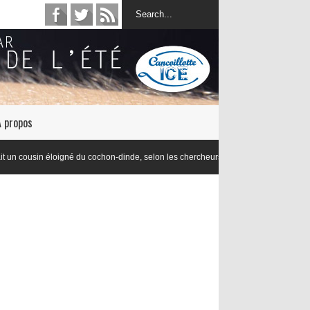
À propos
éloigné du cochon-dinde, selon les chercheurs en lexicologie de l’Université de Dij