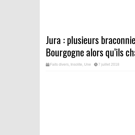
Jura : plusieurs braconni
Bourgogne alors qu’ils ch
Faits divers
,
Insolite
,
Une
7 juillet 2018