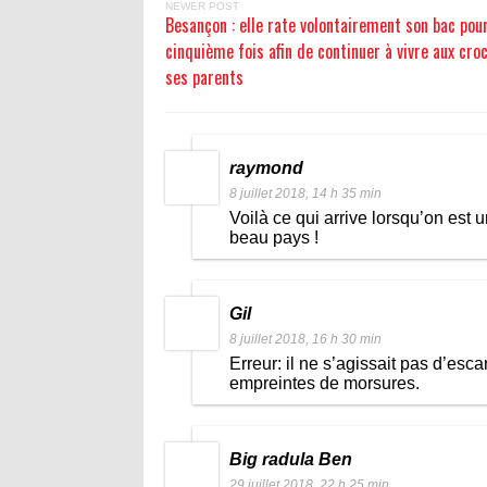
NEWER POST
Besançon : elle rate volontairement son bac pour
cinquième fois afin de continuer à vivre aux cro
ses parents
raymond
8 juillet 2018, 14 h 35 min
Voilà ce qui arrive lorsqu’on est u
beau pays !
Gil
8 juillet 2018, 16 h 30 min
Erreur: il ne s’agissait pas d’es
empreintes de morsures.
Big radula Ben
29 juillet 2018, 22 h 25 min