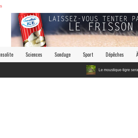
ES
Insolite
Sciences
Sondage
Sport
Dépêches
Le moustique-tigre serait un cousin 