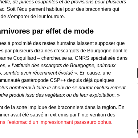
ette, de pinces coupantes et de provisions pour plusieurs
ac. Soit l’équipement habituel pour des braconniers qui
 de s’emparer de leur fourrure.
rnivores par effet de mode
es à proximité des restes humains laissent supposer que
és par plusieurs dizaines d’escargots de Bourgogne dont le
Jeanne Coquillard – chercheuse au CNRS spécialisée dans
nes, «
l’attitude des escargots de Bourgogne, animaux
ns, semble avoir récemment évolué
». En cause, une
communauté gastéropode CSP++ depuis déjà quelques
plus nombreux à faire le choix de se nourrir exclusivement
re produit issu des végétaux ou de leur exploitation.
»
nt de la sorte implique des braconniers dans la région. En
ier avait été sauvé in extremis par l’intervention des
r dans l’estomac d’un impressionnant parasaurolophus
.