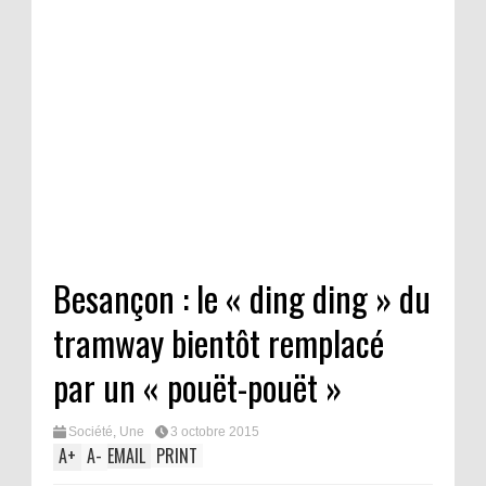
Besançon : le « ding ding » du
tramway bientôt remplacé
par un « pouët-pouët »
Société
,
Une
3 octobre 2015
A
+
A
-
EMAIL
PRINT