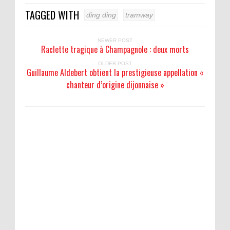
TAGGED WITH
ding ding
tramway
NEWER POST
Raclette tragique à Champagnole : deux morts
OLDER POST
Guillaume Aldebert obtient la prestigieuse appellation «
chanteur d’origine dijonnaise »