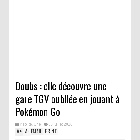
Doubs : elle découvre une
gare TGV oubliée en jouant à
Pokémon Go
Insolite
,
Une
30 juillet 2016
A
+
A
-
EMAIL
PRINT