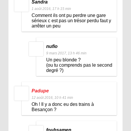
Sandra
1 août 2016, 17 h 15 min
Comment ils ont pu perdre une gare
sérieux c est pas un trésor perdu faut y
arrêter un peu
nufio
9 mars 2017, 13 h 46 min
Un peu blonde ?
(ou tu comprends pas le second
degré ?)
Padupe
12 août 2016, 10 h 41 min
Oh ! Il y a donc eu des trains à
Besançon ?
foubsamen