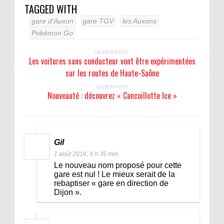
TAGGED WITH
gare d'Auxon
gare TGV
les Auxons
Pokémon Go
NEWER POST
Les voitures sans conducteur vont être expérimentées
sur les routes de Haute-Saône
OLDER POST
Nouveauté : découvrez « Cancoillotte Ice »
Gil
1 août 2016, 9 h 35 min
Le nouveau nom proposé pour cette
gare est nul ! Le mieux serait de la
rebaptiser « gare en direction de
Dijon ».