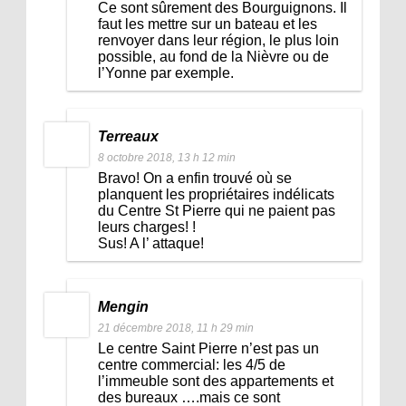
Ce sont sûrement des Bourguignons. Il
faut les mettre sur un bateau et les
renvoyer dans leur région, le plus loin
possible, au fond de la Nièvre ou de
l’Yonne par exemple.
Terreaux
8 octobre 2018, 13 h 12 min
Bravo! On a enfin trouvé où se
planquent les propriétaires indélicats
du Centre St Pierre qui ne paient pas
leurs charges! !
Sus! A l’ attaque!
Mengin
21 décembre 2018, 11 h 29 min
Le centre Saint Pierre n’est pas un
centre commercial: les 4/5 de
l’immeuble sont des appartements et
des bureaux ….mais ce sont