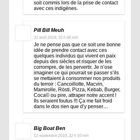
soit commis lors de la prise de contact
avec ces indigènes.
Pill Bill Meuh
31 août 2018, 10 h 46 min
Je ne pense pas que ce soit une bonne
idée de prendre contact avec ces
quelques individus qui vivent en paix
depuis des siècles et risquer de les
corrompre, de les pervertir. Je n’ose
imaginer ce qui pourrait se passer s’ils
se mettaient à consommer nos produits
du terroir : Cancoillotte, Macvin,
Mamirolle, Rösti, Pizza, Kebab, Burger,
Coca© ou pire, attraper notre accent !
Ils seraient foutus !!! Ça me fait froid
dans le dos rien que d’y penser…
Big Boat Ben
12 septembre 2018, 22 h 50 min