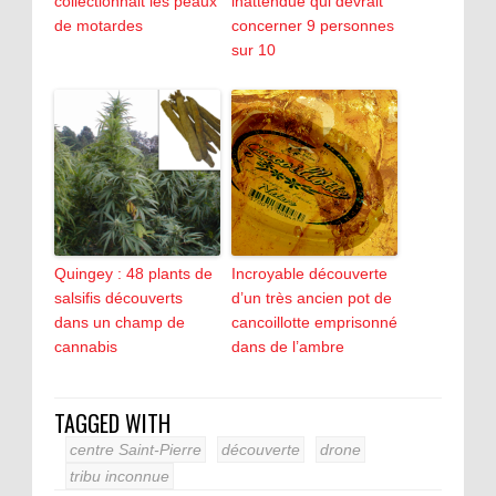
collectionnait les peaux
inattendue qui devrait
de motardes
concerner 9 personnes
sur 10
Quingey : 48 plants de
Incroyable découverte
salsifis découverts
d’un très ancien pot de
dans un champ de
cancoillotte emprisonné
cannabis
dans de l’ambre
TAGGED WITH
centre Saint-Pierre
découverte
drone
tribu inconnue