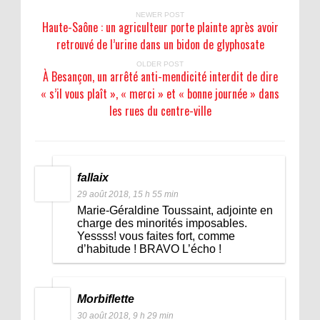
NEWER POST
Haute-Saône : un agriculteur porte plainte après avoir
retrouvé de l’urine dans un bidon de glyphosate
OLDER POST
À Besançon, un arrêté anti-mendicité interdit de dire
« s’il vous plaît », « merci » et « bonne journée » dans
les rues du centre-ville
fallaix
29 août 2018, 15 h 55 min
Marie-Géraldine Toussaint, adjointe en
charge des minorités imposables.
Yessss! vous faites fort, comme
d’habitude ! BRAVO L’écho !
Morbiflette
30 août 2018, 9 h 29 min