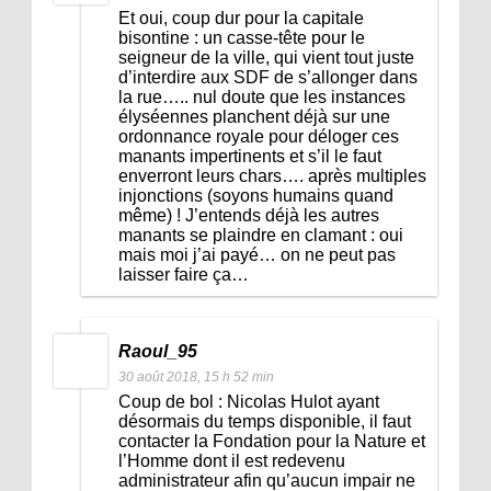
Et oui, coup dur pour la capitale
bisontine : un casse-tête pour le
seigneur de la ville, qui vient tout juste
d’interdire aux SDF de s’allonger dans
la rue….. nul doute que les instances
élyséennes planchent déjà sur une
ordonnance royale pour déloger ces
manants impertinents et s’il le faut
enverront leurs chars…. après multiples
injonctions (soyons humains quand
même) ! J’entends déjà les autres
manants se plaindre en clamant : oui
mais moi j’ai payé… on ne peut pas
laisser faire ça…
Raoul_95
30 août 2018, 15 h 52 min
Coup de bol : Nicolas Hulot ayant
désormais du temps disponible, il faut
contacter la Fondation pour la Nature et
l’Homme dont il est redevenu
administrateur afin qu’aucun impair ne