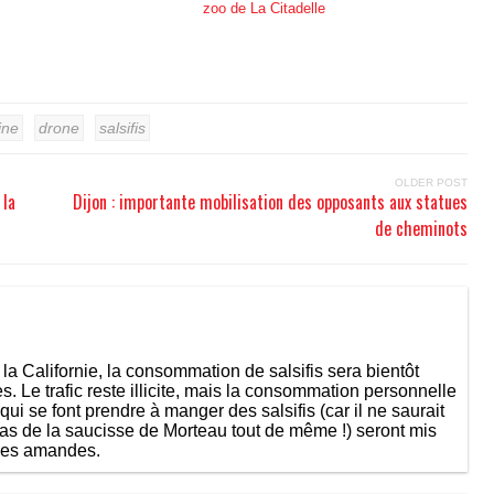
zoo de La Citadelle
ine
drone
salsifis
OLDER POST
 la
Dijon : importante mobilisation des opposants aux statues
de cheminots
 la Californie, la consommation de salsifis sera bientôt
s. Le trafic reste illicite, mais la consommation personnelle
i se font prendre à manger des salsifis (car il ne saurait
 pas de la saucisse de Morteau tout de même !) seront mis
des amandes.