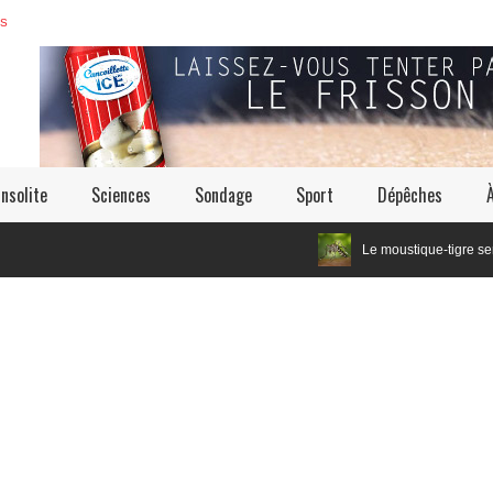
ES
Insolite
Sciences
Sondage
Sport
Dépêches
Le moustique-tigre serait un cousin é