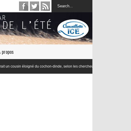
À propos
loigné du cochon-dinde, selon les chercheurs en lexicologie de l’Université de Dij