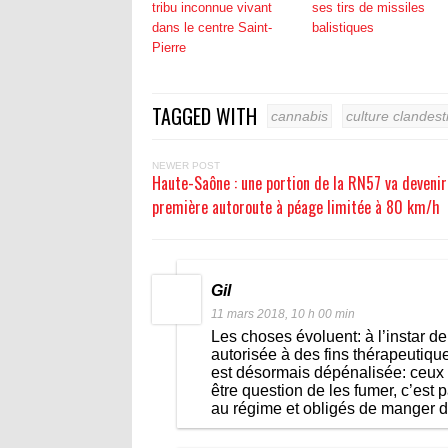
tribu inconnue vivant
ses tirs de missiles
dans le centre Saint-
balistiques
Pierre
TAGGED WITH
cannabis
culture clandest
NEWER POST
Haute-Saône : une portion de la RN57 va devenir
première autoroute à péage limitée à 80 km/h
Gil
11 mars 2018, 10 h 00 min
Les choses évoluent: à l’instar de
autorisée à des fins thérapeutique
est désormais dépénalisée: ceux qu
être question de les fumer, c’est
au régime et obligés de manger 