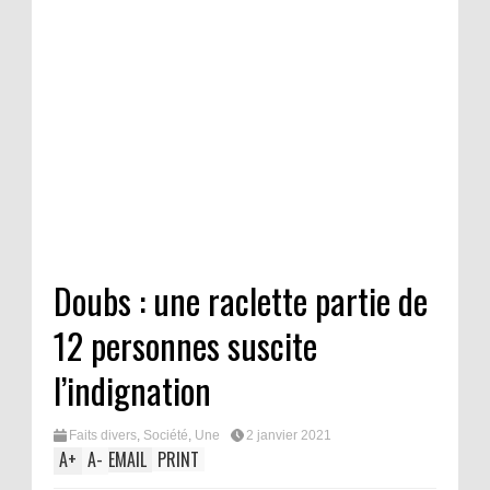
Doubs : une raclette partie de
12 personnes suscite
l’indignation
Faits divers
,
Société
,
Une
2 janvier 2021
A
+
A
-
EMAIL
PRINT