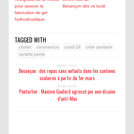
pour assurer la
Besançon dès ce lundi
fabrication de gel
hydroalcoolique
TAGGED WITH
cluster
coronavirus
covid-19
crise sanitaire
raclette partie
NEWER POST
Besançon : des repas sans enfants dans les cantines
scolaires à partir du 1er mars
OLDER POST
Pontarlier : Maxime Gaulard agressé par une dizaine
d’anti-Max