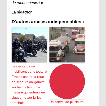
de randonneurs !
»
La rédaction
D'autres articles indispensables :
Les motards se
mobilisent dans toute la
France contre la roue
de secours obligatoire
sur les motos : une
mesure qui entrera en
vigueur le 1er juillet
Un convoi de plusieurs
prochain