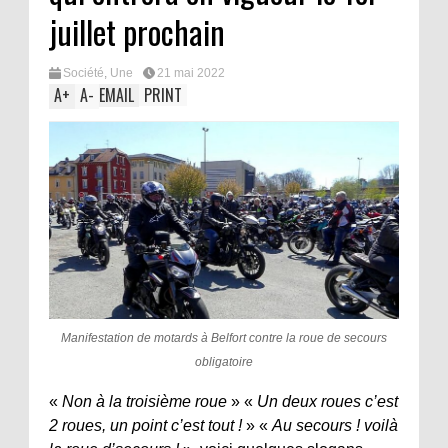
juillet prochain
Société
,
Une
21 mai 2022
A
+
A
-
EMAIL
PRINT
Manifestation de motards à Belfort contre la roue de secours
obligatoire
«
Non à la troisième roue
» «
Un deux roues c’est
2 roues, un point c’est tout !
» «
Au secours ! voilà