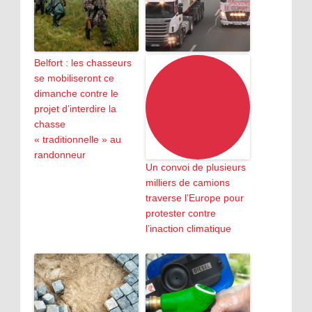
Belfort : les chasseurs
se mobiliseront ce
dimanche contre le
projet d’interdire la
chasse
« traditionnelle » au
randonneur
Un convoi de plusieurs
milliers de camions
traverse l’Europe pour
protester contre
l’inaction climatique