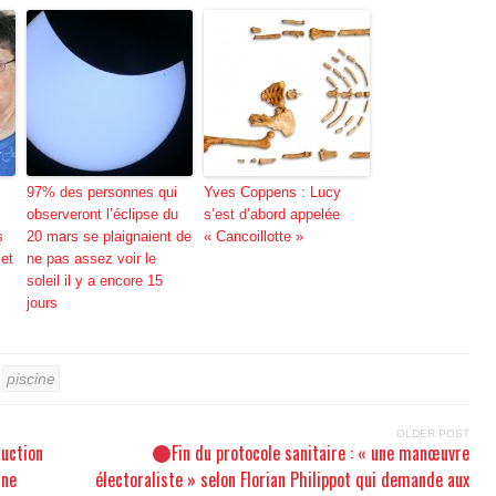
97% des personnes qui
Yves Coppens : Lucy
observeront l’éclipse du
s’est d’abord appelée
s
20 mars se plaignaient de
« Cancoillotte »
 et
ne pas assez voir le
soleil il y a encore 15
jours
piscine
OLDER POST
ruction
Fin du protocole sanitaire : « une manœuvre
une
électoraliste » selon Florian Philippot qui demande aux