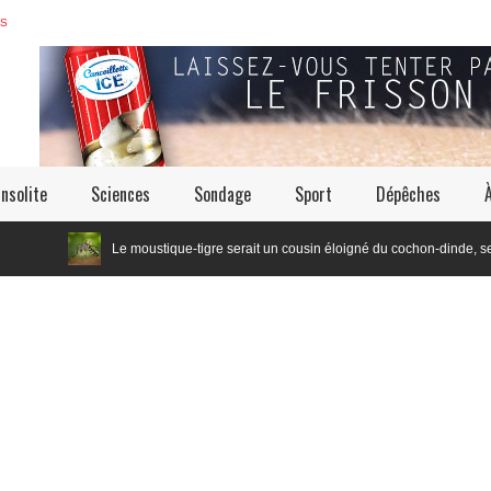
ES
Insolite
Sciences
Sondage
Sport
Dépêches
Le moustique-tigre serait un cousin éloigné du cochon-dinde, selon les chercheurs e