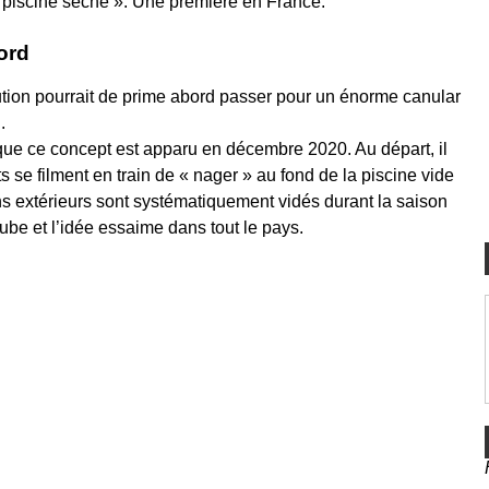
 « piscine sèche ». Une première en France.
ord
lution pourrait de prime abord passer pour un énorme canular
.
que ce concept est apparu en décembre 2020. Au départ, il
ts se filment en train de « nager » au fond de la piscine vide
sins extérieurs sont systématiquement vidés durant la saison
utube et l’idée essaime dans tout le pays.