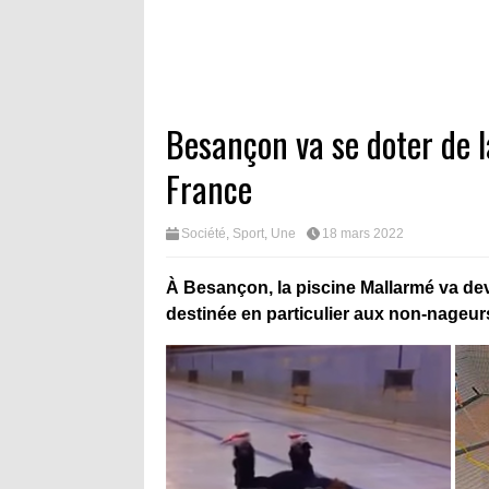
Besançon va se doter de l
France
Société
,
Sport
,
Une
18 mars 2022
À Besançon, la piscine Mallarmé va dev
destinée en particulier aux non-nageurs 