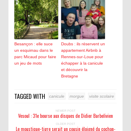
Besançon : elle suce
Doubs : ils réservent un
un esquimau dans le
appartement Airbnb à
parc Micaud pour faire
Rennes-sur-Loue pour
un jeu de mots
échapper à la canicule
et découvrir la
Bretagne
TAGGED WITH
canicule
morgue
visite scolaire
NEWER POST
Vesoul : 31e bourse aux disques de Didier Barbelivien
OLDER POST
Le moustique-tigre serait un cousin éloigné du cochon-