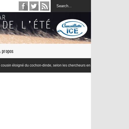
À propos
 du cochon-dinde, selon les chercheurs en lexicologie de l’Université de Dijon