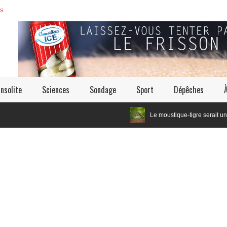
ES
Insolite
Sciences
Sondage
Sport
Dépêches
Le moustique-tigre serait un cousin éloigné