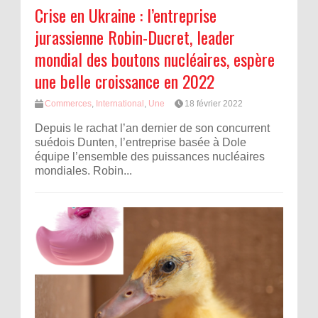
Crise en Ukraine : l’entreprise
jurassienne Robin-Ducret, leader
mondial des boutons nucléaires, espère
une belle croissance en 2022
Commerces
,
International
,
Une
18 février 2022
Depuis le rachat l’an dernier de son concurrent
suédois Dunten, l’entreprise basée à Dole
équipe l’ensemble des puissances nucléaires
mondiales. Robin...