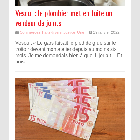
Vesoul : le plombier met en fuite un
vendeur de joints
Commerces
,
Faits divers
,
Justice
,
Une
19 janvier 2022
Vesoul. « Le gars faisait le pied de grue sur le
trottoir devant mon atelier depuis au moins six
mois. Je me demandais bien à quoi il jouait… Et
puis ...