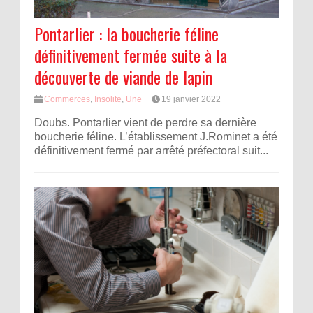
Pontarlier : la boucherie féline
définitivement fermée suite à la
découverte de viande de lapin
Commerces
,
Insolite
,
Une
19 janvier 2022
Doubs. Pontarlier vient de perdre sa dernière
boucherie féline. L’établissement J.Rominet a été
définitivement fermé par arrêté préfectoral suit...