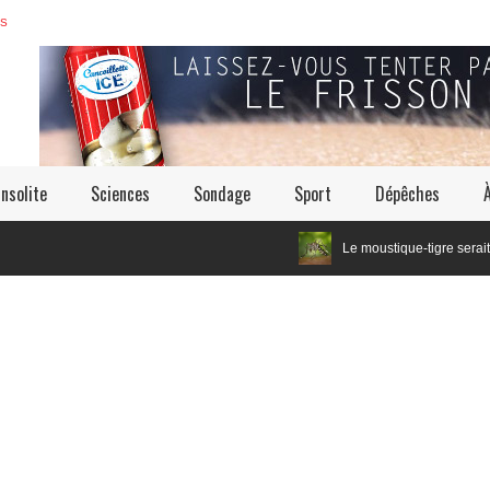
ES
Insolite
Sciences
Sondage
Sport
Dépêches
Le moustique-tigre serait un cousin éloig