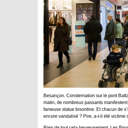
Besançon. Consternation sur le pont Batt
matin, de nombreux passants manifestent l
fameuse statue bisontine. Et chacun de s’int
encore vandalisé ? Pire, a-t-il été victim
Rien de tout cela heureusement. Les Bison