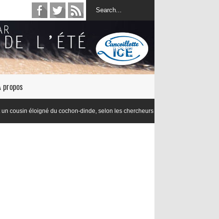
À propos
né du cochon-dinde, selon les chercheurs en lexicologie de l’Université de Dijon