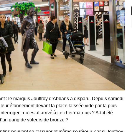
ant : le marquis Jouffroy d’Abbans a disparu. Depuis samedi
eur étonnement devant la place laissée vide par la plus
erroger : qu’est-il arrivé à ce cher marquis ? A-t-il été
e d’un gang de voleurs de bronze ?
tins peuvent se rassurer et même se réjouir, car si Jouffroy