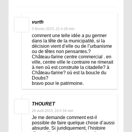
vurth
5 février 2015, 21 h 29 min
comment une telle idée a pu germer
dans la tête de la municipalité, si la
décision vient d’elle ou de l’urbanisme
ou de têtes non pensantes.?
Château-farine centre commercial . en
ville, centre ville le contraire ne rimerait
à rien où est construite la citadelle? à
Château-farine? où est la boucle du
Doubs?
bravo pour le patrimoine.
THOURET
26 avril 2015, 16 h 54 min
Je me demande comment est-il
possible de faire quelque chose d’aussi
absurde. Si juridiquement, l’histoire