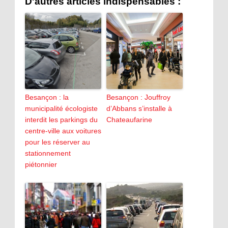
D'autres articles indispensables :
Besançon : la
Besançon : Jouffroy
municipalité écologiste
d’Abbans s’installe à
interdit les parkings du
Chateaufarine
centre-ville aux voitures
pour les réserver au
stationnement
piétonnier