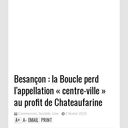
Besançon : la Boucle perd
l’appellation « centre-ville »
au profit de Chateaufarine
Commerces
,
Société
,
Une
2 février 2015
A
+
A
-
EMAIL
PRINT