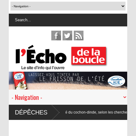
DÉPÊCHES
ique-tigre serait un cousin éloigné du cochon-dinde, selon les chercheurs en lexico