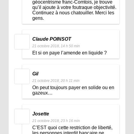
géocentrisme franc-Comtois, je trouve
qu’il ajoute à votre foutraque objectivité.
Continuez à nous chatouiller. Merci les
gens.
Claude POINSOT
21 octobre 2018, 14 h 50 min
Et si on paye l’amende en liquide ?
Gil
21 octobre 2018, 20 h 11 min
On peut toujours payer en solide ou en
gazeux…
Josette
21 octobre 2018, 23 h 16 min
C’EST quoi cette restriction de liberté,
les personnes interdit bancaire ne