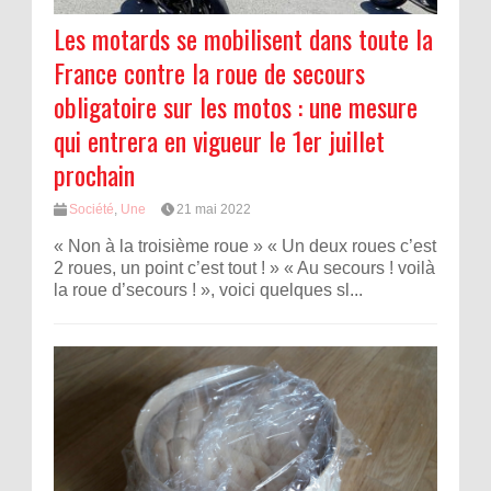
Les motards se mobilisent dans toute la
France contre la roue de secours
obligatoire sur les motos : une mesure
qui entrera en vigueur le 1er juillet
prochain
Société
,
Une
21 mai 2022
« Non à la troisième roue » « Un deux roues c’est
2 roues, un point c’est tout ! » « Au secours ! voilà
la roue d’secours ! », voici quelques sl...